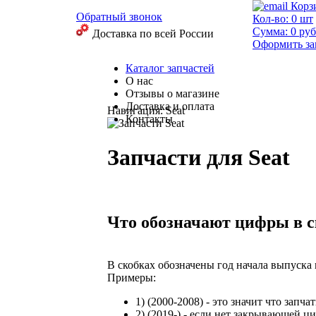
Корз
Обратный звонок
Кол-во:
0
шт
Сумма:
0
руб
Доставка по всей России
Оформить за
Каталог запчастей
О нас
Отзывы о магазине
Доставка и оплата
Навигация: Seat
Контакты
Запчасти для Seat
Что обозначают цифры в с
В скобках обозначены год начала выпуска 
Примеры:
1)
(2000-2008)
- это значит что запча
2)
(2019-)
- если нет закрывающей ци