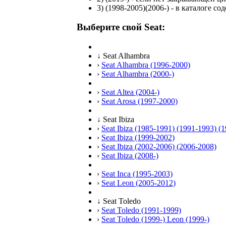
3)
(1998-2005)(2006-)
- в каталоге со
Выберите свой Seat:
↓
Seat Alhambra
›
Seat Alhambra (1996-2000)
›
Seat Alhambra (2000-)
›
Seat Altea (2004-)
›
Seat Arosa (1997-2000)
↓
Seat Ibiza
›
Seat Ibiza (1985-1991) (1991-1993) (
›
Seat Ibiza (1999-2002)
›
Seat Ibiza (2002-2006) (2006-2008)
›
Seat Ibiza (2008-)
›
Seat Inca (1995-2003)
›
Seat Leon (2005-2012)
↓
Seat Toledo
›
Seat Toledo (1991-1999)
›
Seat Toledo (1999-) Leon (1999-)