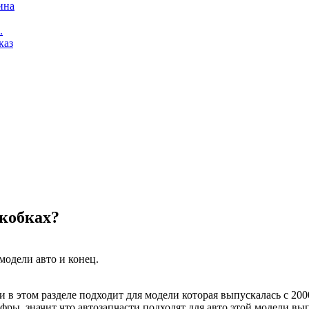
ина
.
каз
кобках?
модели авто и конец.
ти в этом разделе подходит для модели которая выпускалась с 2000
фры, значит что автозапчасти подходят для авто этой модели вы