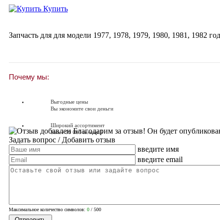
Купить
Запчасть для для модели
1977
,
1978
,
1979
,
1980
,
1981
,
1982
год
Почему мы:
Выгодные цены
Вы экономите свои деньги
Широкий ассортимент
Благодарим за отзыв! Он будет опубликова
Более 90 000 позиций
Задать вопрос
/ Добавить отзыв
введите имя
Доставляем по всей России
Доставка по России от 250 руб.
введите email
Вопросы? Звоните!
+7 (381) 38-92-61
Максимальное количество символов:
0
/ 500