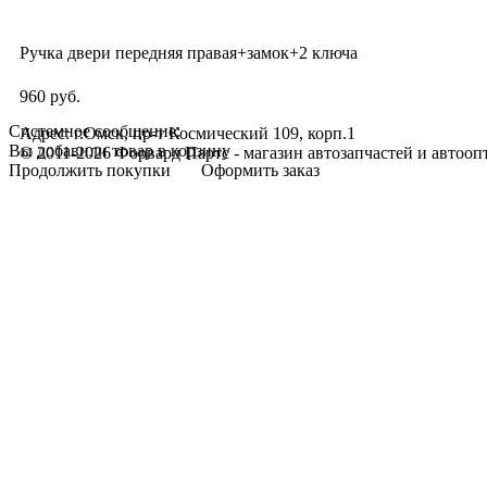
Ручка двери передняя правая+замок+2 ключа
960 руб.
Системное сообщение:
Адрес: г.Омск, пр-т Космический 109, корп.1
Вы добавили товар в корзину
© 2011-2026 Форвард Партс - магазин автозапчастей и автооп
Продолжить покупки
Оформить заказ