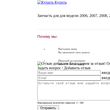
Купить
Запчасть для для модели
2006
,
2007
,
2008
,
Почему мы:
Выгодные цены
Вы экономите свои деньги
Широкий ассортимент
Благодарим за отзыв! О
Более 90 000 позиций
Задать вопрос
/ Добавить отзыв
введ
Доставляем по всей России
Доставка по России от 250 руб.
введ
Вопросы? Звоните!
+7 (381) 38-92-61
Максимальное количество символов:
0
/ 500