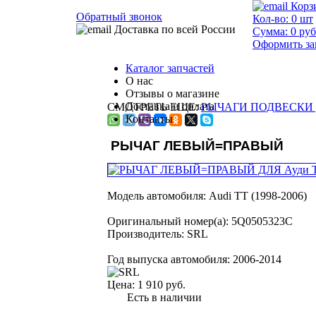
Корз
Обратный звонок
Кол-во:
0
шт
Доставка по всей России
Сумма:
0
руб
Оформить за
Каталог запчастей
О нас
Отзывы о магазине
Доставка и оплата
СМОТРЕТЬ ЕЩЕ:
РЫЧАГИ ПОДВЕСКИ 
Контакты
РЫЧАГ ЛЕВЫЙ=ПРАВЫЙ
Модель автомобиля:
Audi TT (1998-2006)
Оригинальный номер(а):
5Q0505323C
Производитель:
SRL
Год выпуска автомобиля:
2006-2014
Цена:
1 910 руб.
Есть в наличии